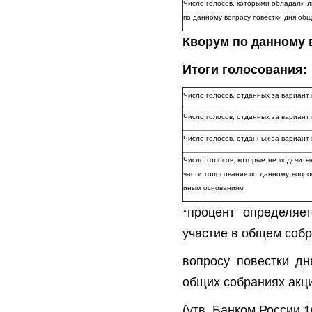
Число голосов, которыми обладали л
по данному вопросу повестки дня об
Кворум по данному 
Итоги голосования:
Число голосов, отданных за вариант
Число голосов, отданных за вариан
Число голосов, отданных за вариа
Число голосов, которые не подсчиты
части голосования по данному вопро
иным основаниям
*процент определяе
участие в общем собр
вопросу повестки дн
общих собраниях акц
(утв. Банком России 1