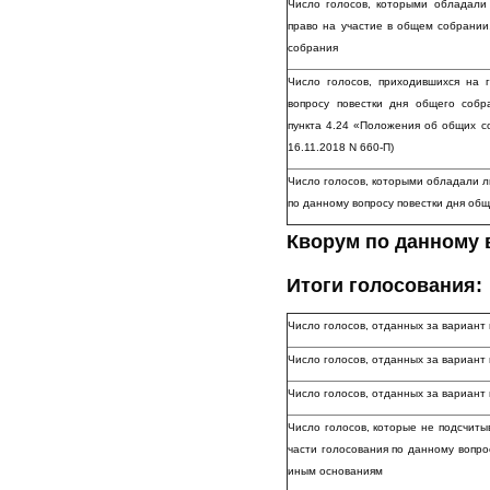
Число голосов, которыми обладали
право на участие в общем собрании
собрания
Число голосов, приходившихся на
вопросу повестки дня общего соб
пункта 4.24 «Положения об общих с
16.11.2018 N 660-П)
Число голосов, которыми обладали л
по данному вопросу повестки дня об
Кворум по данному 
Итоги голосования:
Число голосов, отданных за вариант
Число голосов, отданных за вариан
Число голосов, отданных за вариа
Число голосов, которые не подсчиты
части голосования по данному вопро
иным основаниям