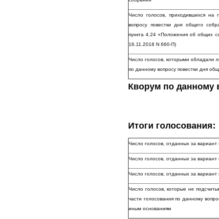
Число голосов, приходившихся на
вопросу повестки дня общего соб
пункта 4.24 «Положения об общих с
16.11.2018 N 660-П)
Число голосов, которыми обладали л
по данному вопросу повестки дня об
Кворум по данному 
Итоги голосования:
Число голосов, отданных за вариант
Число голосов, отданных за вариан
Число голосов, отданных за вариа
Число голосов, которые не подсчиты
части голосования по данному вопро
иным основаниям