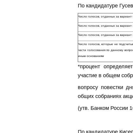
По кандидатуре Гусе
Число голосов, отданных за вариант
Число голосов, отданных за вариан
Число голосов, отданных за вариа
Число голосов, которые не подсчиты
части голосования по данному вопро
иным основаниям
*процент определяе
участие в общем собр
вопросу повестки дн
общих собраниях акц
(утв. Банком России 1
По кандидатуре Кисе