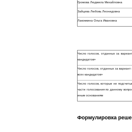
Громова Людмила Михайловна
Зайцева Любовь Леонидовна
Лакомкина Ольга Ивановна
Число голосов, отданных за вариа
кандидатов»
Число голосов, отданных за вариа
всех кандидатов»
Число голосов, которые не подсчиты
части голосования по данному вопро
иным основаниям
Формулировка реше