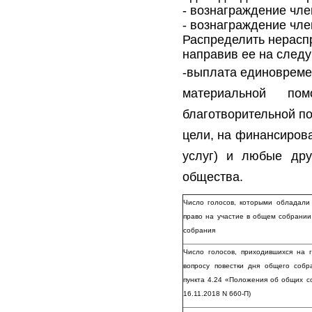
- вознаграждение чл
- вознаграждение чл
Распределить нерасп
направив ее на след
-выплата единовреме
материальной по
благотворительной п
цели, на финансиров
услуг) и любые дру
общества.
Число голосов, которыми обладали
право на участие в общем собрании
собрания
Число голосов, приходившихся на 
вопросу повестки дня общего соб
пункта 4.24 «Положения об общих с
16.11.2018 N 660-П)