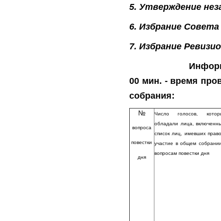
5. Утверждение нез
6. Избрание Совета
7. Избрание Ревизи
Информация о на
00 мин. - время
пров
собрания:
№
Число голосов, котор
обладали лица, включенн
вопроса
список лиц, имевших
прав
повестки
участие в общем собрани
вопросам повестки дня
дня