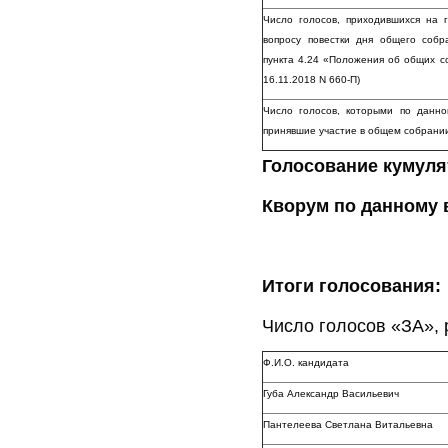
Число голосов, приходившихся на
вопросу повестки дня общего соб
пункта 4.24 «Положения об общих с
16.11.2018 N 660-П)
Число голосов, которыми по данно
принявшие участие в общем собрани
Голосование кумулят
Кворум по данному 
Итоги голосования:
Число голосов «ЗА»,
Ф.И.О. кандидата
Губа Александр Васильевич
Пантелеева Светлана Витальевна