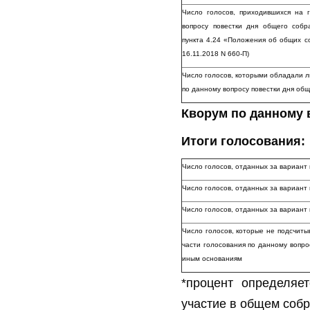
Число голосов, приходившихся на
вопросу повестки дня общего соб
пункта 4.24 «Положения об общих с
16.11.2018 N 660-П)
Число голосов, которыми обладали л
по данному вопросу повестки дня об
Кворум по данному 
Итоги голосования:
Число голосов, отданных за вариант
Число голосов, отданных за вариан
Число голосов, отданных за вариа
Число голосов, которые не подсчиты
части голосования по данному вопро
иным основаниям
*процент определяе
участие в общем собр