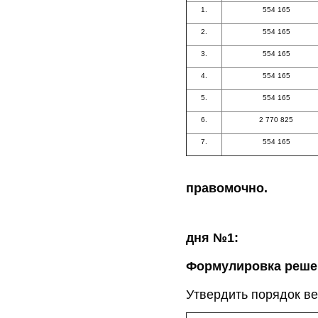
1.
554 165
2.
554 165
3.
554 165
4.
554 165
5.
554 165
6.
2 770 825
7.
554 165
Кворум для 
правомочно.
По во
дня №1:
Формулировка решен
Утвердить порядок в