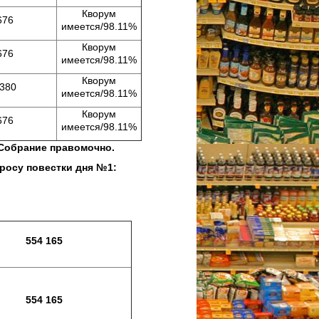
Кворум
676
имеется/98.11%
Кворум
676
имеется/98.11%
Кворум
380
имеется/98.11%
Кворум
676
имеется/98.11%
ние правомочно.
 дня №1:
554 165
554 165