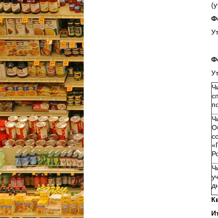
(у
Ф
У
Ф
У
Ч
с
п
Ч
О
с
«
Р
Ч
у
д
К
И