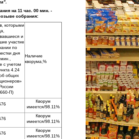
а".
а 11 час. 00 мин. -
созыве собрания:
в, которыми
а,
овавшиеся и
шие участие
рании по
естки дня
Наличие
 мин.,
кворума,%
е с учетом
нкта 4.24
об общих
кционеров»
 России
 660-П)
Кворум
676
имеется/98.11%
Кворум
676
имеется/98.11%
Кворум
676
имеется/98.11%