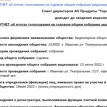
.06.2022
ТЧЕТ об итогах голосования на годовом общем собрании акционеро
Совет директоров АО Продукты "Торг
доводит до сведения акцион
ОТЧЕТ об итогах голосования на годовом общем собрании акци
олное фирменное наименование общества:
Акционерное общест
есто нахождения общества:
153000. г. Иваново ул. Театральная,
орма проведения
собрания:
собрание.
ид общего собрания:
годовое
ата проведения общего собрания акционеров:
13 июня 2022 г.
есто проведения собрания
: г. Иваново ул. Театральная, 21/7, о
ктовый зал
ата определения (фиксации) лиц, имевших право на участие 
бщества:
18мая 2022 г. (конец операционного дня)
ведения о регистраторе, выполнявшем функции счетной коми
олное фирменное наименование:
Акционерное общество «Реест