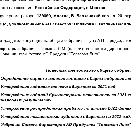
есто нахождения:
Российская Федерация, г. Москва.
дрес регистратора:
129090, Москва, Б. Балканский пер., д. 20, стр
ицо, уполномоченное АО «Реестр»: Полякова Светлана Василь
редседательствующий на общем собрании – Губа А.В.–председател
кретарь собрания – Громова Л.М..(назначена советом директоров (п
сновании норм Устава АО Продукты "Торговая Лига".
Повестка дня годового общего собрания
. Определение порядка ведения годового общего собрания ак
. Утверждение годового отчета общества за 2021 год.
. Утверждение годовой бухгалтерской отчетности за 2021 г
инансовых результатах.
. Утверждение распределения прибыли по итогам 2021 финан
. Утверждение независимого аудитора общества на 2022 год.
. Избрание Совета директоров АО Продукты "Торговая Лига"