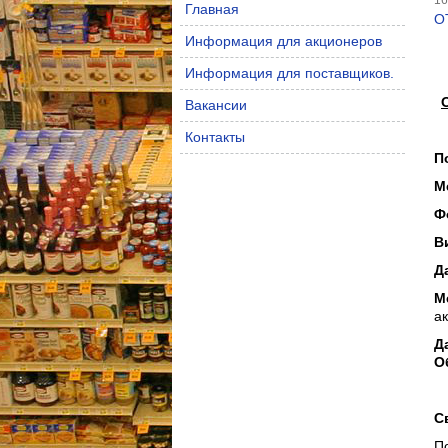
16
Главная
О
Информация для акционеров
Информация для поставщиков.
Вакансии
Контакты
П
М
Ф
В
Д
М
а
Д
О
С
П