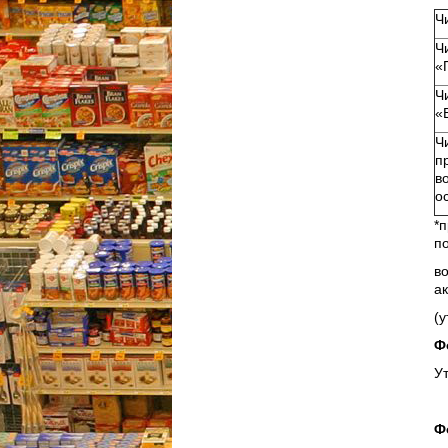
Ч
Ч
«
Ч
«
Ч
п
в
о
*
п
в
а
(у
Ф
У
Ф