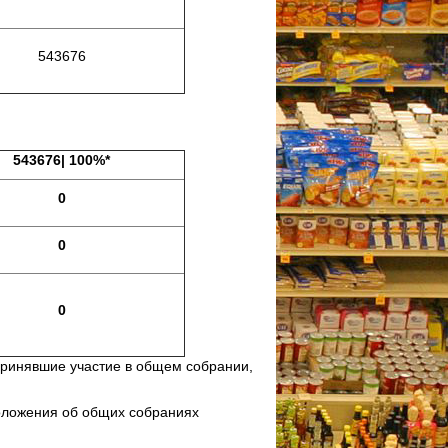
543676
543676| 100%*
0
0
0
 принявшие участие в общем собрании,
Положения об общих собраниях