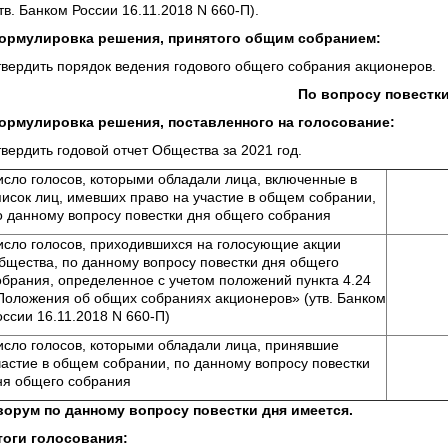
тв. Банком России 16.11.2018 N 660-П).
ормулировка решения, принятого общим собранием:
твердить порядок ведения годового общего собрания акционеров.
По вопросу повестки дня
ормулировка решения, поставленного на голосование:
твердить годовой отчет Общества за 2021 год.
исло голосов, которыми обладали лица, включенные в
писок лиц, имевших право на участие в общем собрании,
о данному вопросу повестки дня общего собрания
исло голосов, приходившихся на голосующие акции
бщества, по данному вопросу повестки дня общего
обрания, определенное с учетом положений пункта 4.24
Положения об общих собраниях акционеров» (утв. Банком
оссии 16.11.2018 N 660-П)
исло голосов, которыми обладали лица, принявшие
частие в общем собрании, по данному вопросу повестки
ня общего собрания
ворум по данному вопросу повестки дня имеется.
тоги голосования: