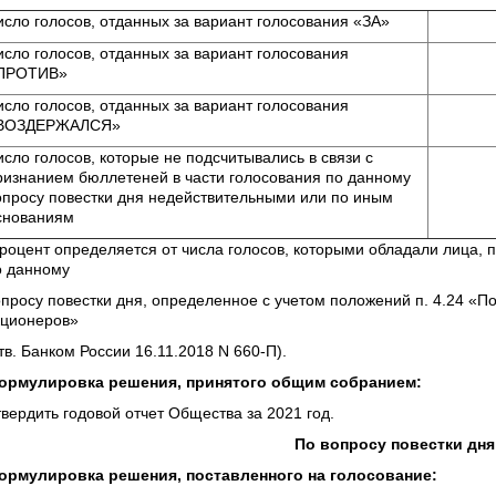
исло голосов, отданных за вариант голосования «ЗА»
исло голосов, отданных за вариант голосования
ПРОТИВ»
исло голосов, отданных за вариант голосования
ВОЗДЕРЖАЛСЯ»
исло голосов, которые не подсчитывались в связи с
ризнанием бюллетеней в части голосования по данному
опросу повестки дня недействительными или по иным
снованиям
процент определяется от числа голосов, которыми обладали лица,
о данному
опросу повестки дня, определенное с учетом положений п. 4.24 «
кционеров»
тв. Банком России 16.11.2018 N 660-П).
ормулировка решения, принятого общим собранием:
твердить годовой отчет Общества за 2021 год.
По вопросу повестки дня №
ормулировка решения, поставленного на голосование: