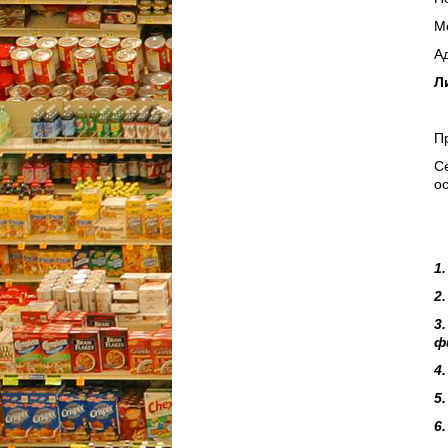
М
А
Л
П
Се
о
1
2
3
ф
4
5
6