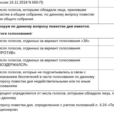
оссии 16.11.2018 N 660-П)
исло голосов, которыми обладали лица, принявшие
частие в общем собрании, по данному вопросу повестки
ня общего собрания
ворум по данному вопросу повестки дня имеется.
тоги голосования:
исло голосов, отданных за вариант голосования «ЗА»
исло голосов, отданных за вариант голосования
ПРОТИВ»
исло голосов, отданных за вариант голосования
ВОЗДЕРЖАЛСЯ»
исло голосов, которые не подсчитывались в связи с
ризнанием бюллетеней в части голосования по данному
опросу повестки дня недействительными или по иным
снованиям
процент определяется от числа голосов, которыми обладали лица,
о данному
опросу повестки дня, определенное с учетом положений п. 4.24 «
кционеров»