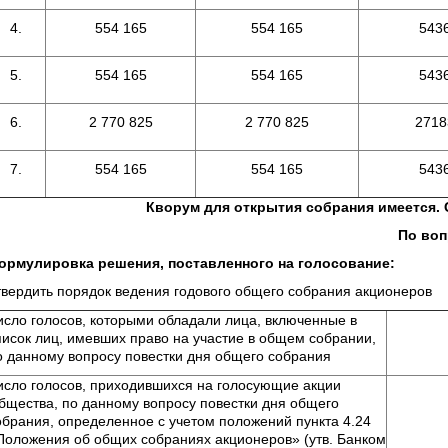
4.
554 165
554 165
543
5.
554 165
554 165
543
6.
2 770 825
2 770 825
2718
7.
554 165
554 165
543
ворум для открытия собрания имеется. Собра
По вопросу повестки
ормулировка решения, поставленного на голосование:
твердить порядок ведения годового общего собрания акционеров
исло голосов, которыми обладали лица, включенные в
писок лиц, имевших право на участие в общем собрании,
о данному вопросу повестки дня общего собрания
исло голосов, приходившихся на голосующие акции
бщества, по данному вопросу повестки дня общего
обрания, определенное с учетом положений пункта 4.24
Положения об общих собраниях акционеров» (утв. Банком