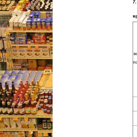
7
И
в
в
п