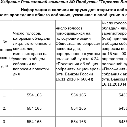
. Избрание Ревизионной комиссии АО Продукты "Торговая Лиг
нформация о наличии кворума для открытия собрания н
ремя
проведения общего собрания, указанное в сообщении о 
Число голосо
Число голосов,
обладали лиц
Число голосов,
приходившихся на
зарегистрир
которыми обладали
голосующие акции
(или) приняв
№
лица, включенные в
Общества, по вопросам
в общем соб
список лиц,
повестки дня,
вопросам пов
опроса
имевших право на
определенное с учетом
на 15 час. 00
овестки
участие в общем
положений пункта 4.24
определенно
собрании по
«Положения об общих
положений пу
дня
вопросам повестки
собраниях акционеров»
«Положения 
дня
(утв. Банком России
собраниях а
16.11.2018 N 660-П)
(утв. Банком
16.11.2018 N
1.
554 165
554 165
543
2.
554 165
554 165
543
3.
554 165
554 165
543