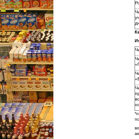
Р
Ч
у
д
К
И
Ч
Ч
«
Ч
«
Ч
п
в
о
*
п
в
а