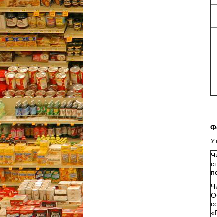
К
Ф
У
Ч
с
п
Ч
О
с
«