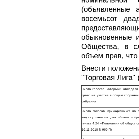
номинальной 
(объявленные 
восемьсот два
предоставля
обыкновенные 
Общества, в с
объем прав, чт
Внести положен
"Торговая Лига" 
Число голосов, которыми обладали
право на участие в общем собрании
собрания
Число голосов, приходившихся на
вопросу повестки дня общего соб
пункта 4.24 «Положения об общих с
16.11.2018 N 660-П).