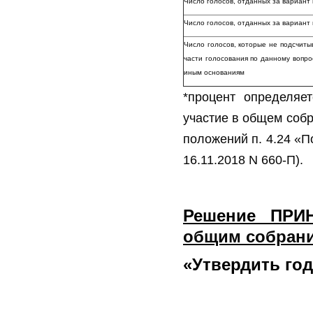
Число голосов, отданных за вариан
Число голосов, отданных за вариа
Число голосов, которые не подсчиты
части голосования по данному вопро
иным основаниям
*процент определяе
участие в общем собр
положений п. 4.24 «П
16.11.2018 N 660-П).
Решение ПРИ
общим собран
«
Утвердить год