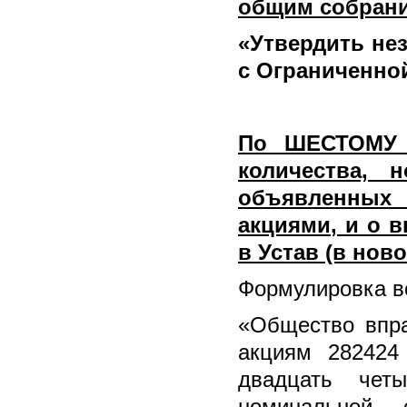
общим собран
«
Утвердить нез
с Ограниченно
По ШЕСТОМУ 
количества, 
объявленных
акциями
, и о 
в Устав (в нов
Формулировка во
«Общество впр
акциям 282424
двадцать чет