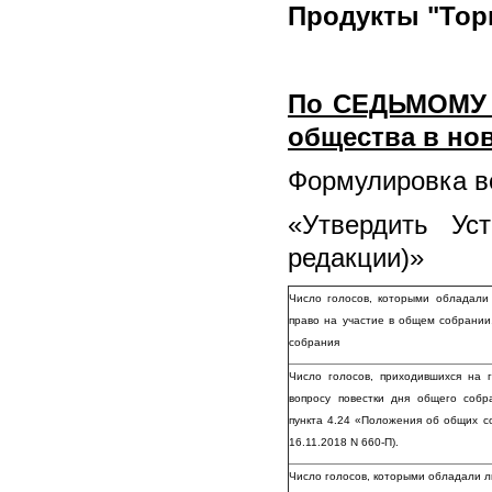
Продукты "Торг
По СЕДЬМОМУ в
общества в но
Формулировка во
«
Утвердить Ус
редакции)»
Число голосов, которыми обладали
право на участие в общем собрании
собрания
Число голосов, приходившихся на
вопросу повестки дня общего соб
пункта 4.24 «Положения об общих с
16.11.2018 N 660-П).
Число голосов, которыми обладали л