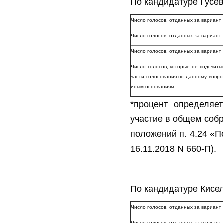
По кандидатуре Гусе
Число голосов, отданных за вариант
Число голосов, отданных за вариан
Число голосов, отданных за вариа
Число голосов, которые не подсчиты
части голосования по данному вопро
иным основаниям
*процент определяе
участие в общем собр
положений п. 4.24 «П
16.11.2018 N 660-П).
По кандидатуре Кисе
Число голосов, отданных за вариант
Число голосов, отданных за вариан