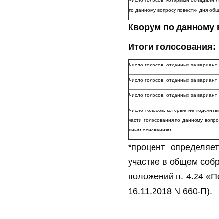
Число голосов, которыми обладали л
по данному вопросу повестки дня об
Кворум по данному 
Итоги голосования:
Число голосов, отданных за вариант
Число голосов, отданных за вариан
Число голосов, отданных за вариа
Число голосов, которые не подсчиты
части голосования по данному вопро
иным основаниям
*процент определяе
участие в общем собр
положений п. 4.24 «П
16.11.2018 N 660-П).