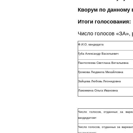
Кворум по данному 
Итоги голосования:
Число голосов «ЗА»,
Ф.И.О. кандидата
Губа Александр Васильевич
Пантелеева Светлана Витальевна
Громова Людмила Михайловна
Зайцева Любовь Леонидовна
Лакомкина Ольга Ивановна
Число голосов, отданных за вари
кандидатов»
Число голосов, отданных за вариа
кандидатов»