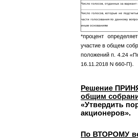
Число голосов, отданных за вариа
Число голосов, которые не подсчиты
части голосования по данному вопро
иным основаниям
*процент определяе
участие в общем собр
положений п. 4.24 «П
16.11.2018 N 660-П).
Решение ПРИН
общим собран
«У
твердить по
акционеров».
По ВТОРОМУ во