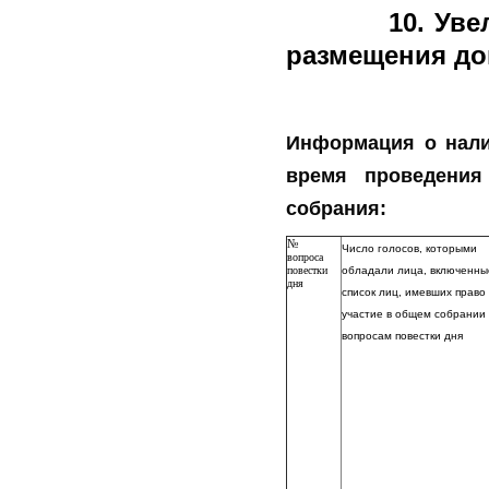
10.
Уве
размещения до
Информация о налич
время
проведения
собрания:
№
Число голосов, которыми
вопроса
повестки
обладали лица, включенны
дня
список лиц, имевших право
участие в общем собрании
вопросам повестки дня